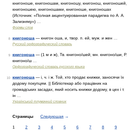
книгоноше, книгоношам, книгоношу, книгонош, книгоношей,
книгоношею, книгоношами, книгоноше, книгоношах
(Источник: «Полная акцентуированная парадигма по А. А.
Зализняку») …
Формы слов
книгоноша
— книгон оша, и, твор. п. ей, муж. и жен …
8
Русский орфографический словарь
книгоноша
— (1 м и ж), Тв. книгоно/шей; мн. книгоно/ши, Р.
9
книгоно/ш …
Орфографический словарь русского языка
книгоноша
— і, ч. і ж. Той, хто продає книжки, заносячи їх
10
додому покупцям. || Бібліотекар або працівник на
громадських засадах, який носить книжки додому, в цех і т.
ін …
Український тлумачний словник
Страницы
Следующая
→
1
2
3
4
5
6
7
8
9