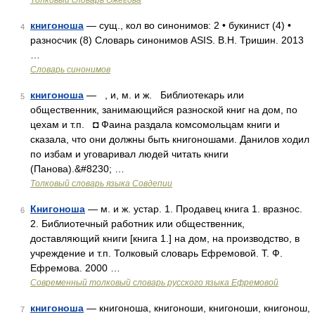
Толковый словарь Ожегова
книгоноша
— сущ., кол во синонимов: 2 • букинист (4) •
4
разносчик (8) Словарь синонимов ASIS. В.Н. Тришин. 2013
…
Словарь синонимов
книгоноша
— , и, м. и ж. Библиотекарь или
5
общественник, занимающийся разноской книг на дом, по
цехам и т.п. ◘ Фаина раздала комсомольцам книги и
сказала, что они должны быть книгоношами. Данилов ходил
по избам и уговаривал людей читать книги
(Панова).&#8230; …
Толковый словарь языка Совдепии
Книгоноша
— м. и ж. устар. 1. Продавец книга 1. вразнос.
6
2. Библиотечный работник или общественник,
доставляющий книги [книга 1.] на дом, на производство, в
учреждение и т.п. Толковый словарь Ефремовой. Т. Ф.
Ефремова. 2000 …
Современный толковый словарь русского языка Ефремовой
книгоноша
— книгоноша, книгоноши, книгоноши, книгонош,
7